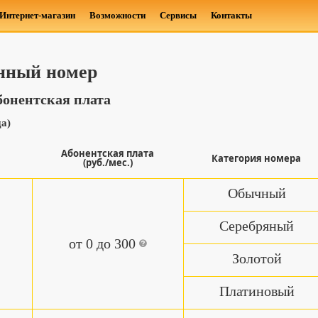
Интернет-магазин
Возможности
Сервисы
Контакты
нный номер
бонентская плата
да)
Абонентская плата
Категория номера
(руб./мес.)
Обычный
Серебряный
от 0 до 300
Золотой
Платиновый