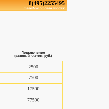
8(495)2255495
телефон отдела продаж
Подключение
(разовый платеж, руб.)
2500
7500
17500
77500