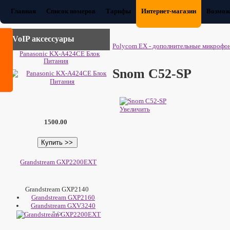
Главная
Список номеров
Тарифы
Интернет-магазин
Возмож
VoIP аксессуары
Polycom EX - дополнительные микрофо
Panasonic KX-A424CE Блок
Питания
Snom C52-SP
Увеличить
1500.00
Grandstream GXP2200EXT
Grandstream GXP2140
Grandstream GXP2160
Grandstream GXV3240
" />