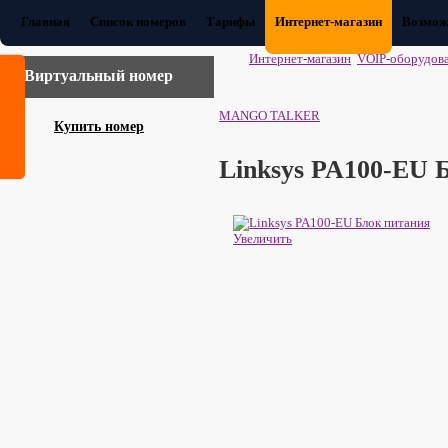
Главная
Список номеров
Тарифы
Интернет-магазин
Возмож
Интернет-магазин
VOIP-оборудов
Виртуальный номер
MANGO TALKER
Купить номер
Linksys PA100-EU 
Увеличить