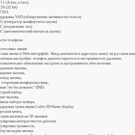
11 (A-law, u-law)
726 (32 kb)
 729A
ддержка VAD (обнаружение активности голоса)
G (генератор комфортного шума)
C (подавление эха)
C (автоматический контроль шума).
сти телефона
голосовых линии
сские меню и Web-интерфейс. Ввод контактов в адресную книгу на русском язык
аленная настройка: телефон диагностируется и настраивается удаленно.
томатическое обновление настроек и программного обеспечения.
ержание вызова,
идание вызова,
ревод звонка,
х сторонняя конференц-связь,
жим “не беспокоить” DND.
стрый набор,
хват вызова,
авила набора номера.
ддержка трансляции Caller ID/Name display.
ресная книга,
тория вызовов на 30 звонков
гулировка контрастности дисплея
гулировка громкости,
бор мелодии звонка.