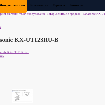
Интернет-магазин
Возможности
Сервисы
Контакты
рнет-магазин
VOIP-оборудование
Товары снятые с продажи
Panasonic KX-U
S
sonic KX-UT123RU-B
ить