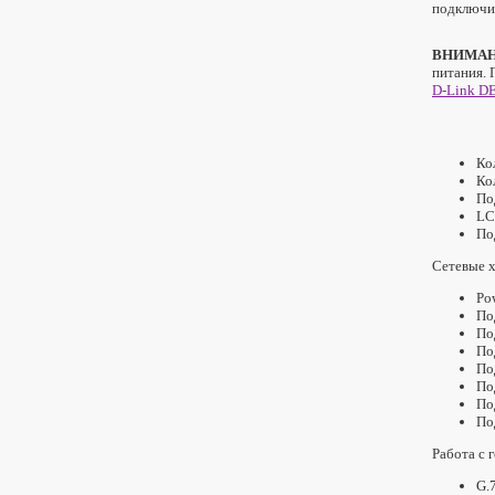
подключит
ВНИМАН
питания.
D-Link D
Ко
Ко
По
LC
По
Сетевые 
Pow
По
По
По
По
По
По
По
Работа с 
G.