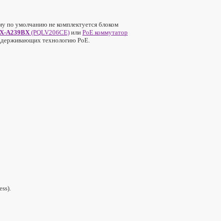
му по умолчанию не комплектуется блоком
KX-A239BX
(PQLV206CE)
или
PoE коммутатор
оддерживающих технологию PoE.
ss).