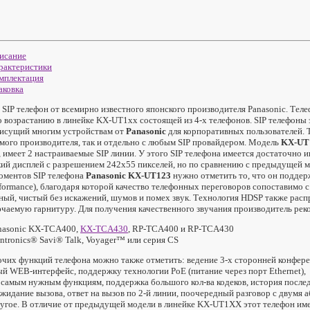
исание
рактеристики
мплектация
аковка
SIP телефон от всемирно известного японского производителя Panasonic. Тел
 возрастанию в линейке KX-UT1xx состоящей из 4-х телефонов. SIP телефоны
рисущий многим устройствам от
Panasonic
для корпоративных пользователей. Т
мого производителя, так и отдельно с любым SIP провайдером. Модель
KX-UT
 имеет 2 настраиваемые SIP линии. У этого SIP телефона имеется достаточн
ий дисплей с разрешением 242х55 пикселей, но по сравнению с предыдущей мо
оментов SIP телефона
Panasonic KX-UT123
нужно отметить то, что он поддер
formance), благодаря которой качество телефонных переговоров сопоставимо 
ный, чистый без искажений, шумов и помех звук. Технология HDSP также расп
чаемую гарнитуру. Для получения качественного звучания производитель ре
nasonic KX-TCA400,
KX-TCA430
, RP-TCA400 и RP-TCA430
antronics® Savi® Talk, Voyager™ или серия CS
чих функций телефона можно также отметить: ведение 3-х сторонней конфер
й WEB-интерфейс, поддержку технологии PoE (питание через порт Ethernet)
 самым нужным функциям, поддержка большого кол-ва кодеков, история послед
ожидание вызова, ответ на вызов по 2-й линии, поочередный разговор с двумя
угое. В отличие от предыдущей модели в линейке KX-UT1ХХ этот телефон им