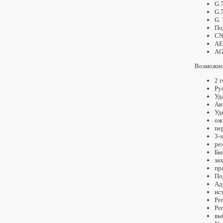
G.7
G.
G.
По
CN
AE
AG
Возможно
2 
Ру
Уд
Ав
Уд
ож
пе
3-
ре
Бы
за
пр
По
Ад
ис
Ре
Ре
вы