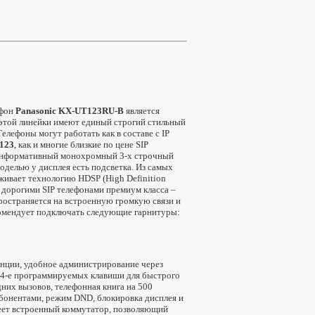
ефон
Panasonic KX-UT123RU-B
является
 этой линейки имеют единый строгий стильный
елефоны могут работать как в составе с IP
123
, как и многие близкие по цене SIP
о информативный монохромный 3-х строчный
делью у дисплея есть подсветка. Из самых
живает технологию HDSP (High Definition
с дорогими SIP телефонами премиум класса –
ространяется на встроенную громкую связи и
комендует подключать следующие гарнитуры:
енции, удобное администрирование через
, 4-е программируемых клавиши для быстрого
них вызовов, телефонная книга на 500
 абонентами, режим DND, блокировка дисплея и
еет встроенный коммутатор, позволяющий