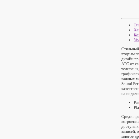
Оп
Ха
Ко
Уп
Стильный 
вторым по
дизайн п
АТС от са
телефоны,
графическ
важных м
Sound Per
качествен
на подклю
Pa
Pl
Среди про
встроенны
доступа к
записей, 
многое др