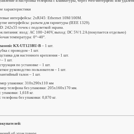
равление и настройка телефона с клавиатуры, через Web-интерфейс или удален
ие характеристики
тевые интерфейсы: 2хRJ45: Ethernet 10M/100M.
угие интерфейсы: разъем для гарнитуры (IEEE 1329).
D: 242х55 точек с подсветкой экрана.
ок питания: вход: AC 100~240V, выход: DC 5V/1.2A (покупается отдельно)
бочая температура: 0°~40°.
nasonic KX-UT123RU-B
– 1 шт.
убка с проводом - 1 шт.
дставка для настенного крепления - 1 шт.
 – 1 шт.
струкция по установке – 1 шт.
аткое руководство пользователя – 1 шт.
рантийный талон – 1 шт.
змер упаковки: 310x290x110 мм
змер телефона без упаковки: 205х160х170 мм.
 упаковки: 1,618 кг.
с телефона без упаковки: 0,870 кг.
окупателей:
нений об этом товаре.