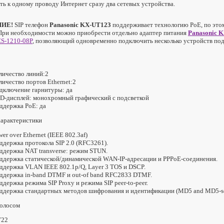
ь к одному проводу Интернет сразу два сетевых устройства.
ИЕ!
SIP телефон
Panasonic KX-UT123
поддерживает технологию PoE, по это
 При необходимости можно приобрести отдельно адаптер питания
Panasonic 
ES-1210-08P
, позволяющий одновременно подключить несколько устройств п
личество линий:2
личество портов Ethernet:2
дключение гарнитуры: да
D-дисплей: монохромный графический с подсветкой
ддержка PoE: да
характеристики
er over Ethernet (IEEE 802.3af)
ддержка протокола SIP 2.0 (RFC3261).
ддержка NAT transverse: режим STUN.
ддержка статической/динамической WAN-IP-адресации и PPPoE-соединения.
ддержка VLAN IEEE 802.1p/Q, Layer 3 TOS и DSCP.
ддержка in-band DTMF и out-of band RFC2833 DTMF.
ддержка режима SIP Proxy и режима SIP peer-to-peer.
ддержка стандартных методов шифрования и идентификации (MD5 and MD5-se
голосом
722