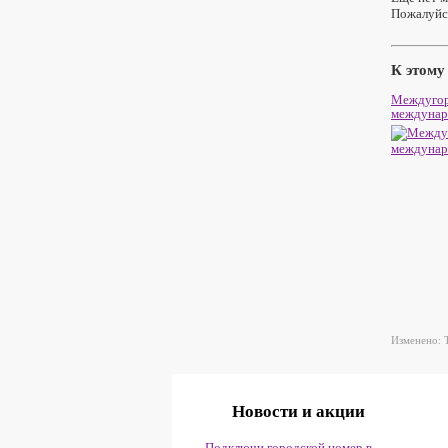
Пожалуйст
К этому
Междугор
междунар
Изменено: T
Новости и акции
Подключи городской номер в