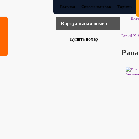
Главная
Список номеров
Тарифы
Инте
Виртуальный номер
Fanvil X1
Купить номер
Pana
Увелич