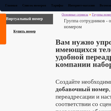
Главная
Список номеров
Тарифы
Интернет-магазин
Возмож
Основные сервисы
Группы номе
Виртуальный номер
Группа сотрудников - 
номером
Купить номер
Вам нужно упро
имеющихся теле
удобной переад
компании набо
Создайте необходим
добавочный номер
переадресации и на
соответствии со сце