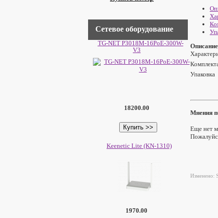
Оп
Ха
Ко
Сетевое оборудование
Уп
TG-NET P3018M-16PoE-300W-
Описание 
V3
Характер
Комплект
Упаковка
18200.00
Мнения п
Еще нет м
Пожалуйст
Keenetic Lite (KN-1310)
Изменено: S
1970.00