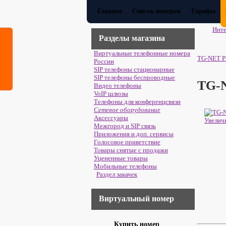
Главная
Список номеров
Тарифы
Инте
Разделы магазина
Виртуальные телефонные номера
TG-NET P
России
SIP телефоны стационарные
SIP телефоны беспроводные
TG-
Видео телефоны
VoIP шлюзы
Телефоны для конференцсвязи
Сетевое оборудование
Аксесcуары
Увелич
Межгород и SIP связь
Приложения и доп. сервисы
Голосовое приветствие
Товары снятые с продажи
Уцененные товары
Мобильные телефоны
Раздел закачек
Виртуальный номер
Купить номер