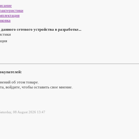
исание
рактеристики
мплектация
аковка
данного сетевого устройства в разработке...
истики
ация
окупателей:
нений об этом товаре.
а, войдите, чтобы оставить свое мнение.
aturday, 08 August 2026 13:47