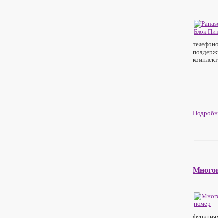
телефоно
поддержи
комплект
Подробне
Много
функциям