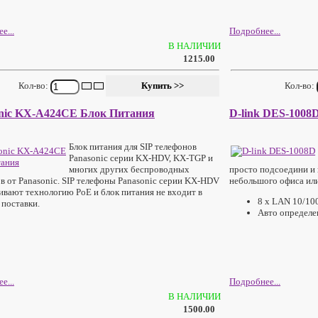
е...
Подробнее...
В НАЛИЧИИ
1215.00
Кол-во:
Кол-во:
nic KX-A424CE Блок Питания
D-link DES-1008
Блок питания для SIP телефонов
Panasonic серии KX-HDV, KX-TGP и
многих других беспроводных
просто подсоедини и 
в от Panasonic. SIP телефоны Panasonic серии KX-HDV
небольшого офиса или
вают технологию PoE и блок питания не входит в
8 x LAN 10/100
 поставки.
Авто определ
е...
Подробнее...
В НАЛИЧИИ
1500.00