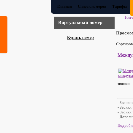
Главная
Список номеров
Тарифы
Инте
Виртуальный номер
Просмо
Купить номер
Сортиров
Междуг
звонки
- Звонки
- Звонки
- Звонки
- Дополн
Подробне