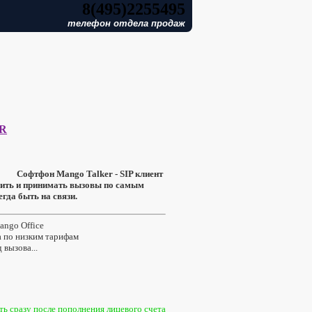
8(495)2255495
телефон отдела продаж
R
Софтфон Mango Talker - SIP клиент
нить и принимать вызовы по самым
гда быть на связи.
ango Office
а по низким тарифам
 вызова...
ь сразу после пополнения лицевого счета