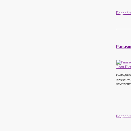
Подробне
Panaso
телефоно
поддержи
комплект
Подробне