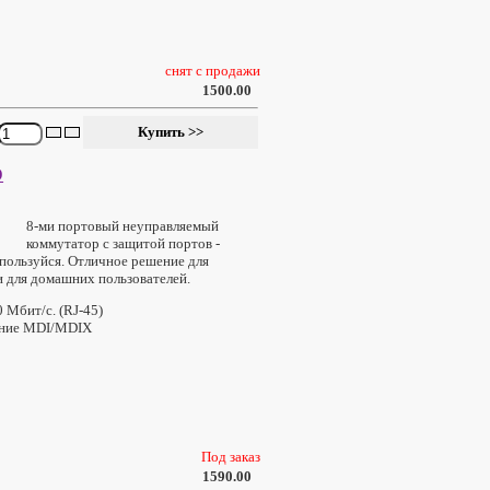
снят с продажи
1500.00
D
8-ми портовый неуправляемый
коммутатор с защитой портов -
пользуйся. Отличное решение для
 для домашних пользователей.
 Мбит/с. (RJ-45)
ение MDI/MDIX
Под заказ
1590.00