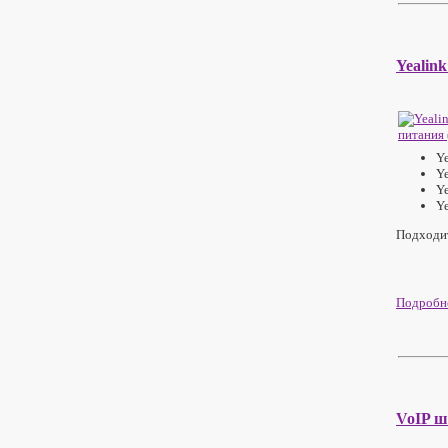
Yealin
Y
Y
Y
Y
Подходит
Подробне
VoIP ш