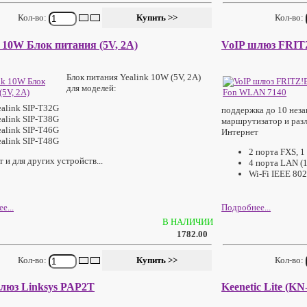
Кол-во:
Кол-во:
k 10W Блок питания (5V, 2A)
VoIP шлюз FRIT
Блок питания Yealink 10W (5V, 2A)
для моделей:
ealink SIP-T32G
поддержка до 10 неза
ealink SIP-T38G
маршрутизатор и раз
ealink SIP-T46G
Интернет
ealink SIP-T48G
2 порта FXS, 1
 и для других устройств...
4 порта LAN (
Wi-Fi IEEE 802
е...
Подробнее...
В НАЛИЧИИ
1782.00
Кол-во:
Кол-во:
люз Linksys PAP2T
Keenetic Lite (KN