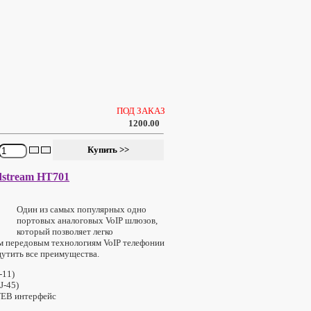
ПОД ЗАКАЗ
1200.00
dstream HT701
Один из самых популярных одно
портовых аналоговых VoIP шлюзов,
который позволяет легко
м передовым технологиям VoIP телефонии
щутить все преимущества.
-11)
J-45)
EB интерфейс