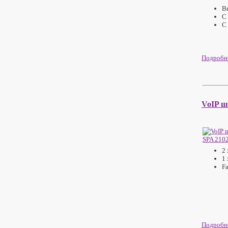
В
C
С
Подробне
VoIP ш
2 
1 
F
Подробне