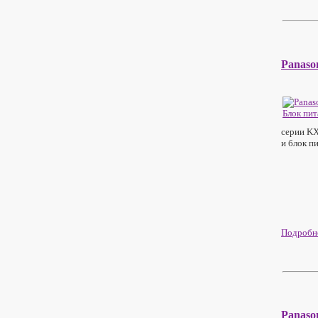
Panaso
серии K
и блок п
Подробне
Panaso