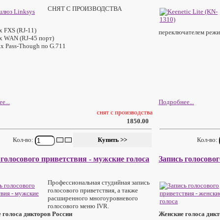
СНЯТ С ПРОИЗВОДСТВА
x FXS (RJ-11)
переключателем режи
 x WAN (RJ-45 порт)
ax Pass-Though по G.711
е...
Подробнее...
снят с производства
1850.00
Кол-во:
Кол-во:
 голосового приветствия - мужские голоса
Запись голосовог
Профессиональная студийная запись
голосового приветствия, а также
расширенного многоуровневого
голосового меню IVR.
 голоса дикторов России
Женские голоса дикт