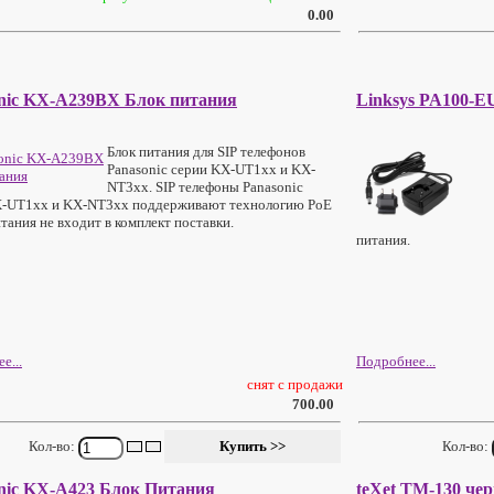
0.00
nic KX-A239BX Блок питания
Linksys PA100-E
Блок питания для SIP телефонов
Panasonic серии KX-UT1хх и KX-
NT3хх. SIP телефоны Panasonic
X-UT1хх и KX-NT3хх поддерживают технологию PoE
итания не входит в комплект поставки.
питания.
е...
Подробнее...
снят с продажи
700.00
Кол-во:
Кол-во:
nic KX-A423 Блок Питания
teXet TM-130 че