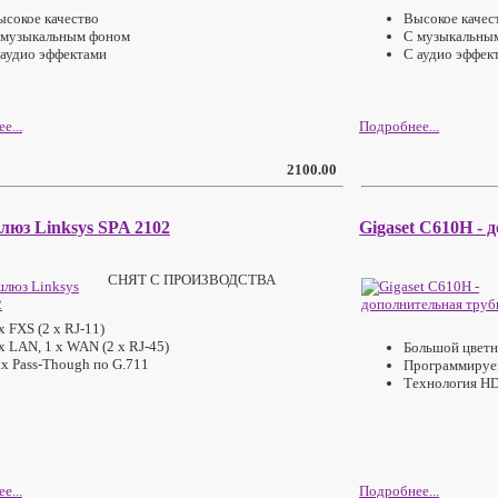
ысокое качество
Высокое качес
 музыкальным фоном
C музыкальны
 аудио эффектами
С аудио эффек
е...
Подробнее...
2100.00
люз Linksys SPA 2102
Gigaset C610H - 
СНЯТ С ПРОИЗВОДСТВА
x FXS (2 x RJ-11)
x LAN, 1 х WAN (2 x RJ-45)
Большой цветн
ax Pass-Though по G.711
Программируе
Технология HD
е...
Подробнее...