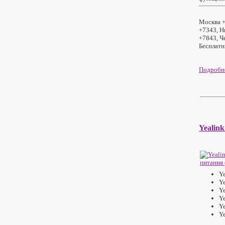
Москва +
+7343, Н
+7843, Ч
Бесплатн
Подробне
Yealin
Ye
Ye
Ye
Ye
Ye
Y