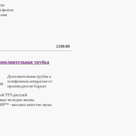
тво
м фоном
тами
2100.00
дополнительная трубка
Дополнительная трубка к
телефонным аппаратам от
производителя Gigaset.
ой TFT-дисплей
мые мелодии звонка
SP™ - высокое качество звука