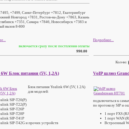
7495, +7499, Санкт-Петербург +7812, Екатеринбург
ижний Новгород +7831, Ростов-на-Дону +7863, Казань
елябинск +7351, Самара +7846, Новосибирск +7383 и
ый вызов 8-800
е...
Подробнее...
включается сразу после постпления оплаты
990.00
Кол-во:
k 6W Блок питания (5V, 1,2A)
VoIP шлюз Gran
Блок питания Yealink 6W (5V, 1.2A)
для моделей:
alink SIP-T20(P)
подключиться к самы
alink SIP-T22(P)
по протоколу SIP и о
alink SIP-T26P
alink SIP-T28P
1 порт FXS (RJ
alink SIP-T41P
1 порт WAN (R
ealink SIP-T42G и прочих устройств
Встроенный W