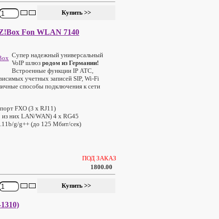
Z!Box Fon WLAN 7140
Супер надежный универсальный
VoIP шлюз
родом из Германии!
Встроенные функции IP АТС,
висимых учетных записей SIP, Wi-Fi
личные способы подключения к сети
 порт FXO (3 x RJ11)
1 из них LAN/WAN) 4 x RG45
.11b/g/g++ (до 125 Mбит/сек)
ПОД ЗАКАЗ
1800.00
-1310)