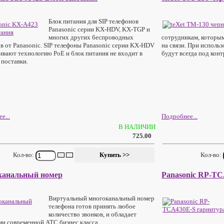
Блок питания для SIP телефонов
Panasonic серии KX-HDV, KX-TGP и
многих других беспроводных
сотрудникам, которым
в от Panasonic. SIP телефоны Panasonic серии KX-HDV
на связи. При исполь
вают технологию PoE и блок питания не входит в
будут всегда под конт
 поставки.
е...
Подробнее...
В НАЛИЧИИ
725.00
Кол-во:
Кол-во:
канальный номер
Panasonic RP-TC
Виртуальный многоканальный номер
телефона готов принять любое
количество звонков, и обладает
и современной АТС бизнес класса.